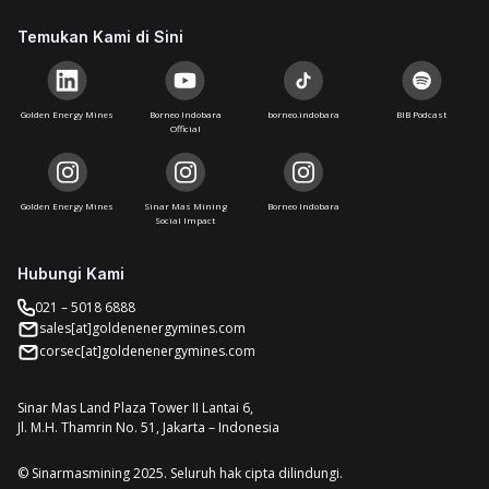
Temukan Kami di Sini
Golden Energy Mines
Borneo Indobara
borneo.indobara
BIB Podcast
Official
Golden Energy Mines
Sinar Mas Mining
Borneo Indobara
Social Impact
Hubungi Kami
021 – 5018 6888
sales[at]goldenenergymines.com
corsec[at]goldenenergymines.com
Sinar Mas Land Plaza Tower II Lantai 6,
Jl. M.H. Thamrin No. 51, Jakarta – Indonesia
© Sinarmasmining 2025. Seluruh hak cipta dilindungi.