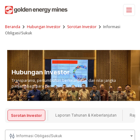
Skip
to
content
Beranda
Hubungan Investor
Sorotan Investor
Informasi
Obligasi/Sukuk
Hubungan Investor
Transparansi, pertumbuhan berkelanjutan, dan nilai jangka
panjang bagi para pemegang saham kami.
Laporan Tahunan & Keberlanjutan
Rapa
Sorotan Investor
Informasi Obligasi/Sukuk