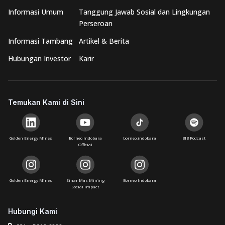
Informasi Umum
Tanggung Jawab Sosial dan Lingkungan
Perseroan
Informasi Tambang
Artikel & Berita
Hubungan Investor
Karir
Temukan Kami di Sini
Golden Energy Mines
Borneo Indobara
borneo.indobara
BIB Podcast
Official
Golden Energy Mines
Sinar Mas Mining
Borneo Indobara
Social Impact
Hubungi Kami