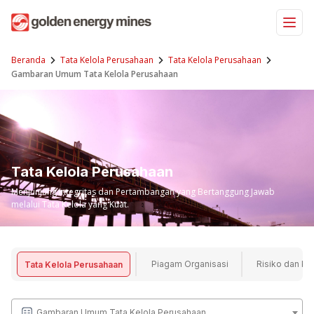
Skip
to
content
Beranda
Tata Kelola Perusahaan
Tata Kelola Perusahaan
Gambaran Umum Tata Kelola Perusahaan
Tata Kelola Perusahaan
Menjunjung Integritas dan Pertambangan yang Bertanggung Jawab
melalui Tata Kelola yang Kuat.
Piagam Organisasi
Risiko dan K
Tata Kelola Perusahaan
Gambaran Umum Tata Kelola Perusahaan